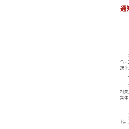
通
合，
按计
相关
集体
名。