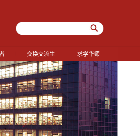
|
|
者
交换交流生
求学华师