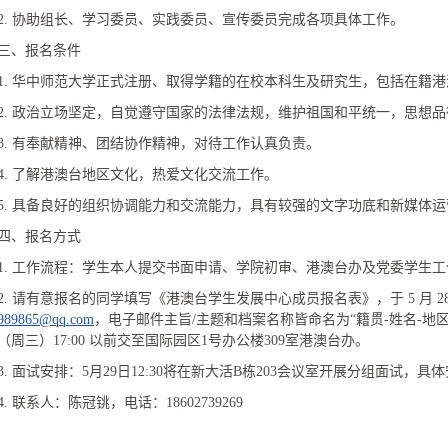
2. 协助组长、学习委员、实践委员、宣传委员完成各项具体工作。
三、报名条件
1. 华中师范大学正式注册、取得学籍的在校本科生及研究生，包括在籍
2. 政治立场坚定，自觉遵守国家的法律法规，维护祖国和平统一，思想
3. 有奉献精神、团结协作精神，对待工作认真负责。
4. 了解港澳台地区文化，热爱文化交流工作。
5. 具备良好的组织协调能力和交流能力，具有较强的文字功底和新媒体
四、报名方式
1. 工作流程：学生本人提交书面申请、学院初审、港澳台办及党委学生
2. 请有意报名的同学填写《港澳台学生发展中心成员报名表》，于 5 月 28
989865@qq.com
，电子邮件主旨/主题和档案名称皆命名为“籍贯-姓名-地区
日（周三）17:00 以前交至国际园区1号办公楼309室港澳台办。
3. 面试安排：5月29日12:30将在新大活B栋203会议室开展分组面试
4. 联系人：陈冠铫，电话：18602739269