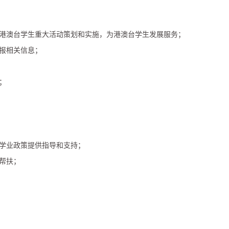
成港澳台学生重大活动策划和实施，为港澳台学生发展服务；
上报相关信息；
；
解学业政策提供指导和支持；
的帮扶；