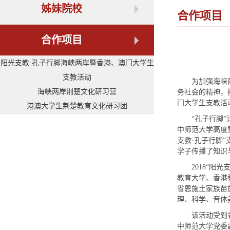
姊妹院校
合作项目
合作项目
阳光支教·孔子行脚海峡两岸暨香港、澳门大学生
支教活动
为加强海峡
海峡两岸荆楚文化研习营
务社会的精神，
门大学生支教活
港澳大学生荆楚教育文化研习团
“孔子行脚
中师范大学高度赞
支教·孔子行脚
学子传播了知识
2018“
教育大学、香港
省恩施土家族苗
理、科学、音体
该活动受到
中师范大学党委