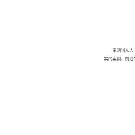
秦泗钊从人
实的案例、前沿