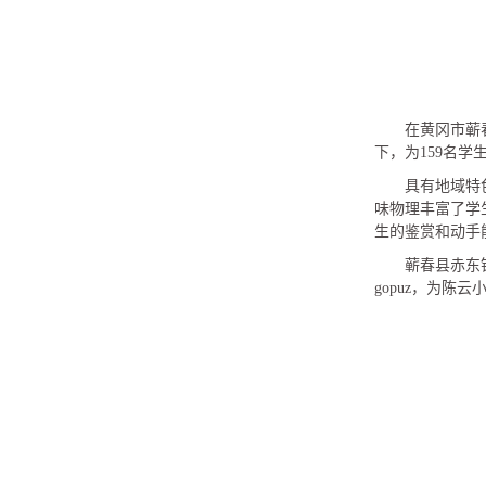
在黄冈市蕲
下，为159名
具有地域特
味物理丰富了学
生的鉴赏和动手
蕲春县赤东镇
gopuz，为陈