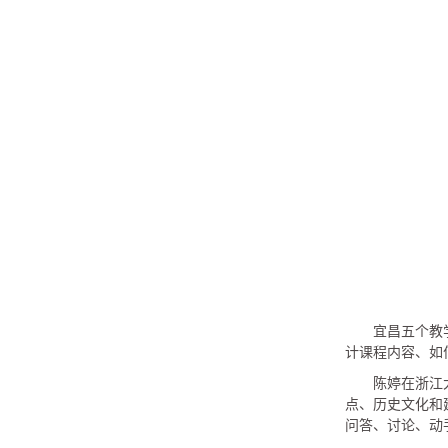
宜昌五个教
计课程内容、如
陈婷在浙江
点、历史文化和
问答、讨论、动