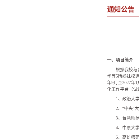
通知公告
一、项目简介
根据我校与
学等5所姊妹校
年9月至202
化工作平台（试
1、政治大
2、“中央”
3、台湾师
4、中原大
5、高雄师