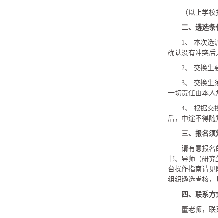
（以上学校
二、遴选条
1、 本次
确认没有冲突后
2、 交换
3、 交换
一切责任由本人
4、 根据
后，中途不得随
三、报名须
请有意报名
书、导师（研究
台操作指南请见附
组织遴选考核，
四
、联系方
董老师，联系电